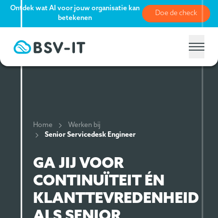
Ontdek wat AI voor jouw organisatie kan
Doe de check
betekenen
Home
Werken bij
Senior Servicedesk Engineer
GA JIJ VOOR
CONTINUÏTEIT ÉN
KLANTTEVREDENHEID
ALS SENIOR