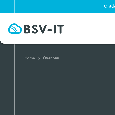
Ontde
Home
Over ons