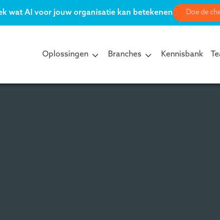
k wat AI voor jouw organisatie kan betekenen
Doe de ch
Oplossingen
Branches
Kennisbank
T